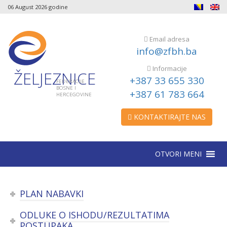
06 August 2026 godine
Email adresa
info@zfbh.ba
Informacije
ŽELJEZNICE
+387 33 655 330
FEDERACIJE
BOSNE I
+387 61 783 664
HERCEGOVINE
KONTAKTIRAJTE NAS
OTVORI MENI
PLAN NABAVKI
ODLUKE O ISHODU/REZULTATIMA
POSTUPAKA