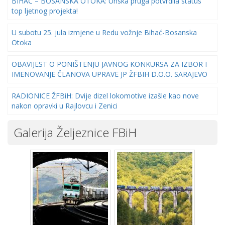
BIHAĆ – BOSANSKA OTOKA: Unska pruga potvrdila status
top ljetnog projekta!
U subotu 25. jula izmjene u Redu vožnje Bihać-Bosanska
Otoka
OBAVIJEST O PONIŠTENJU JAVNOG KONKURSA ZA IZBOR I
IMENOVANJE ČLANOVA UPRAVE JP ŽFBIH D.O.O. SARAJEVO
RADIONICE ŽFBiH: Dvije dizel lokomotive izašle kao nove
nakon opravki u Rajlovcu i Zenici
Galerija Željeznice FBiH